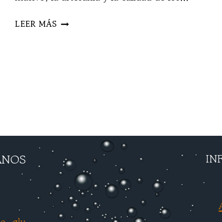
GLÙ
LEER MÁS
Y
EL
VALOR
DE
LA
ARTESANÍA
ANOS
IN
e_glu