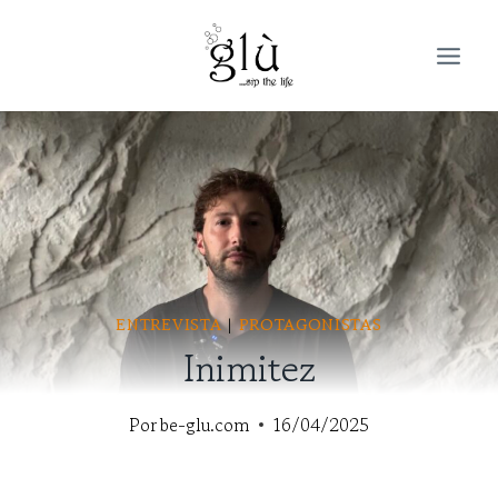
Saltar
al
contenido
ENTREVISTA
|
PROTAGONISTAS
Inimitez
Por
be-glu.com
16/04/2025