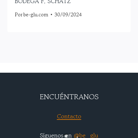
BODEGA F. SCHATZ
Por
be-glu.com
30/09/2024
ENCUÉNTRANOS
Contacto
Síguenos en
@be_glu