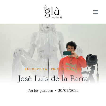
Saltar
al
contenido
ENTREVISTA
|
PROTAGONISTAS
José Luis de la Parra
Por
be-glu.com
30/01/2025