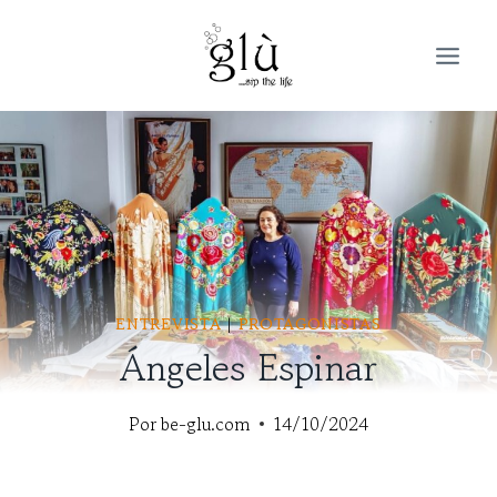
Saltar
al
contenido
ENTREVISTA
|
PROTAGONISTAS
Ángeles Espinar
Por
be-glu.com
14/10/2024