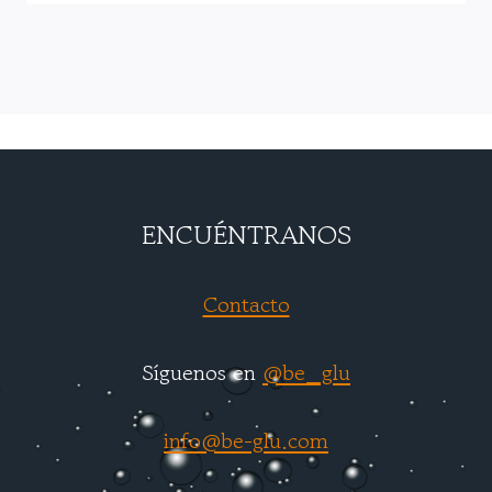
ENCUÉNTRANOS
Contacto
Síguenos en
@be_glu
info@be-glu.com