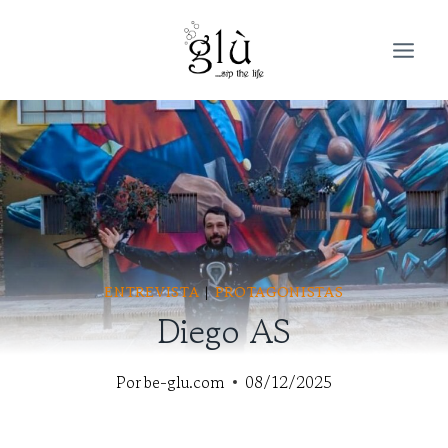
Saltar
al
contenido
ENTREVISTA
|
PROTAGONISTAS
Diego AS
Por
be-glu.com
08/12/2025