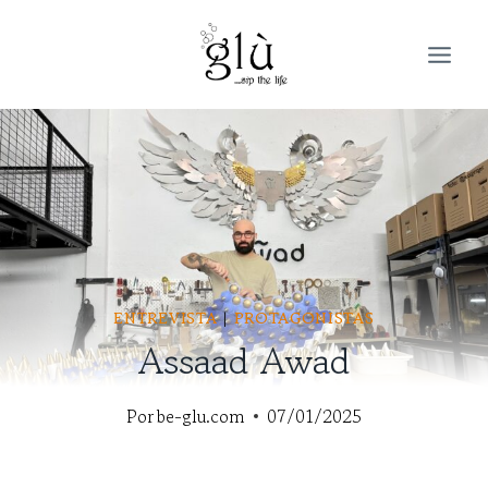
Saltar
al
contenido
ENTREVISTA
|
PROTAGONISTAS
Assaad Awad
Por
be-glu.com
07/01/2025